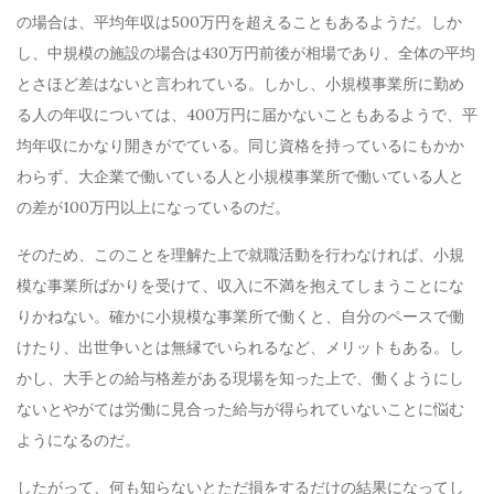
の場合は、平均年収は500万円を超えることもあるようだ。しか
し、中規模の施設の場合は430万円前後が相場であり、全体の平均
とさほど差はないと言われている。しかし、小規模事業所に勤め
る人の年収については、400万円に届かないこともあるようで、平
均年収にかなり開きがでている。同じ資格を持っているにもかか
わらず、大企業で働いている人と小規模事業所で働いている人と
の差が100万円以上になっているのだ。
そのため、このことを理解た上で就職活動を行わなければ、小規
模な事業所ばかりを受けて、収入に不満を抱えてしまうことにな
りかねない。確かに小規模な事業所で働くと、自分のペースで働
けたり、出世争いとは無縁でいられるなど、メリットもある。し
かし、大手との給与格差がある現場を知った上で、働くようにし
ないとやがては労働に見合った給与が得られていないことに悩む
ようになるのだ。
したがって、何も知らないとただ損をするだけの結果になってし